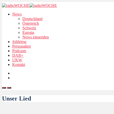
News
Deutschland
Österreich
Schweiz
Europa
News einsenden
Jobbörse
Personalien
Podcasts
DAB+
UKW
Kontakt
Unser Lied