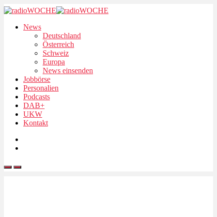
News
Deutschland
Österreich
Schweiz
Europa
News einsenden
Jobbörse
Personalien
Podcasts
DAB+
UKW
Kontakt