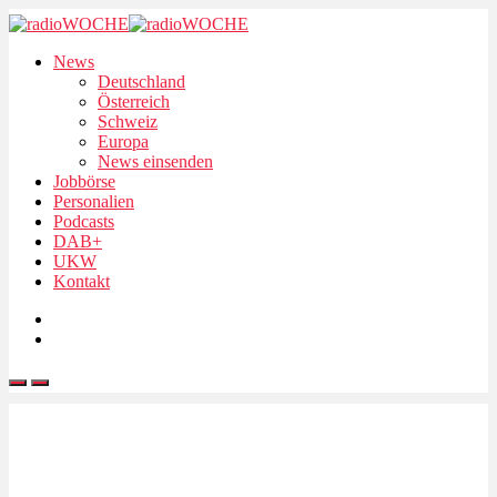
News
Deutschland
Österreich
Schweiz
Europa
News einsenden
Jobbörse
Personalien
Podcasts
DAB+
UKW
Kontakt