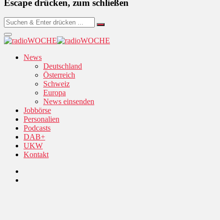
Escape drücken, zum schließen
News
Deutschland
Österreich
Schweiz
Europa
News einsenden
Jobbörse
Personalien
Podcasts
DAB+
UKW
Kontakt