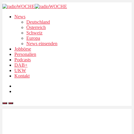
News
Deutschland
Österreich
Schweiz
Europa
News einsenden
Jobbörse
Personalien
Podcasts
DAB+
UKW
Kontakt