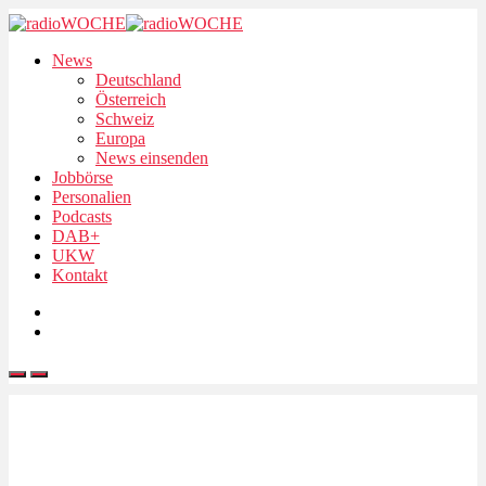
News
Deutschland
Österreich
Schweiz
Europa
News einsenden
Jobbörse
Personalien
Podcasts
DAB+
UKW
Kontakt