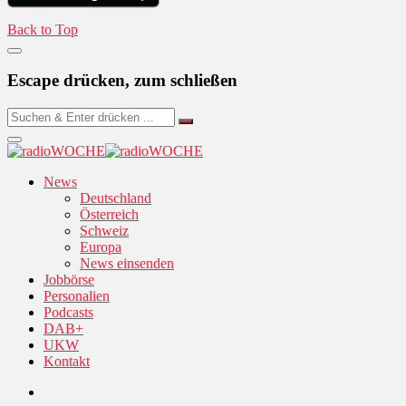
Back to Top
Escape drücken, zum schließen
News
Deutschland
Österreich
Schweiz
Europa
News einsenden
Jobbörse
Personalien
Podcasts
DAB+
UKW
Kontakt