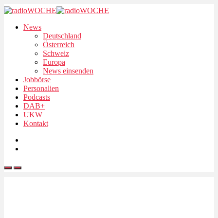
News
Deutschland
Österreich
Schweiz
Europa
News einsenden
Jobbörse
Personalien
Podcasts
DAB+
UKW
Kontakt