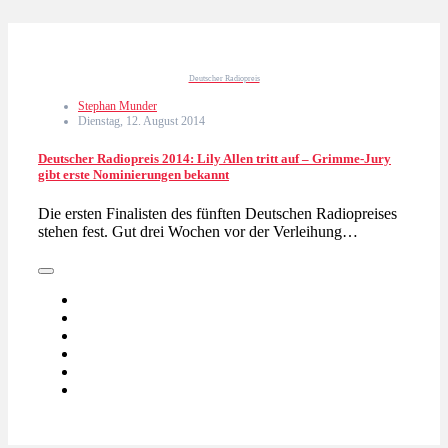
Deutscher Radiopreis
Stephan Munder
Dienstag, 12. August 2014
Deutscher Radiopreis 2014: Lily Allen tritt auf – Grimme-Jury
gibt erste Nominierungen bekannt
Die ersten Finalisten des fünften Deutschen Radiopreises
stehen fest. Gut drei Wochen vor der Verleihung…