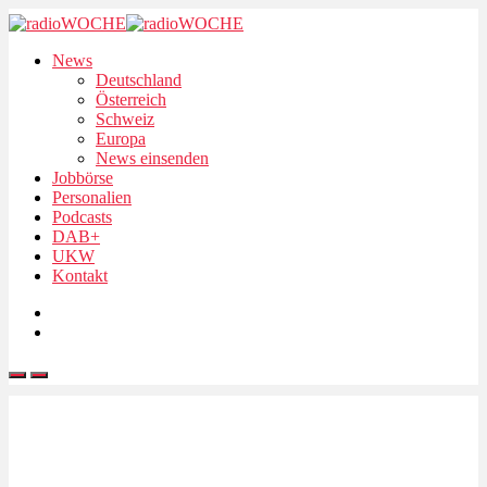
News
Deutschland
Österreich
Schweiz
Europa
News einsenden
Jobbörse
Personalien
Podcasts
DAB+
UKW
Kontakt