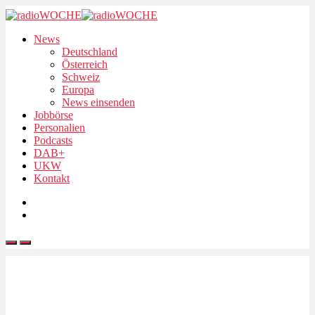
News
Deutschland
Österreich
Schweiz
Europa
News einsenden
Jobbörse
Personalien
Podcasts
DAB+
UKW
Kontakt