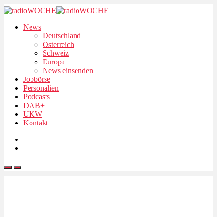
News
Deutschland
Österreich
Schweiz
Europa
News einsenden
Jobbörse
Personalien
Podcasts
DAB+
UKW
Kontakt