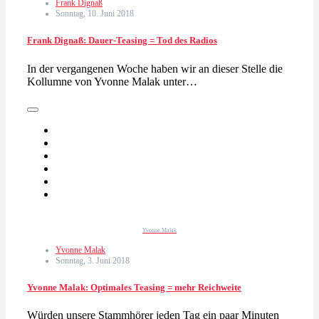
Frank Dignaß
Sonntag, 10. Juni 2018
Frank Dignaß: Dauer-Teasing = Tod des Radios
In der vergangenen Woche haben wir an dieser Stelle die
Kollumne von Yvonne Malak unter…
Yvonne Malak
Yvonne Malak
Sonntag, 3. Juni 2018
Yvonne Malak: Optimales Teasing = mehr Reichweite
Würden unsere Stammhörer jeden Tag ein paar Minuten