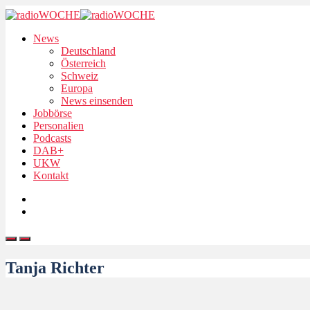
News
Deutschland
Österreich
Schweiz
Europa
News einsenden
Jobbörse
Personalien
Podcasts
DAB+
UKW
Kontakt
Tanja Richter