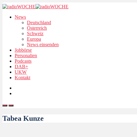
News
Deutschland
Österreich
Schweiz
Europa
News einsenden
Jobbörse
Personalien
Podcasts
DAB+
UKW
Kontakt
Tabea Kunze