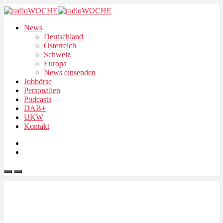
News
Deutschland
Österreich
Schweiz
Europa
News einsenden
Jobbörse
Personalien
Podcasts
DAB+
UKW
Kontakt