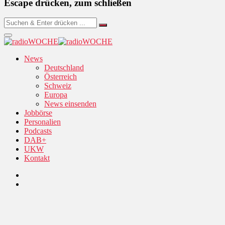
Escape drücken, zum schließen
News
Deutschland
Österreich
Schweiz
Europa
News einsenden
Jobbörse
Personalien
Podcasts
DAB+
UKW
Kontakt