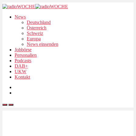
News
Deutschland
Österreich
Schweiz
Europa
News einsenden
Jobbörse
Personalien
Podcasts
DAB+
UKW
Kontakt