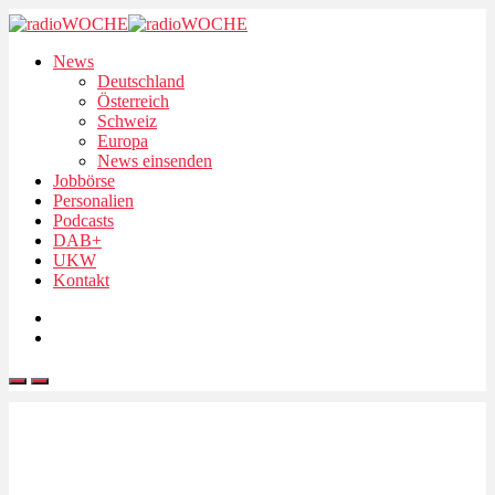
News
Deutschland
Österreich
Schweiz
Europa
News einsenden
Jobbörse
Personalien
Podcasts
DAB+
UKW
Kontakt