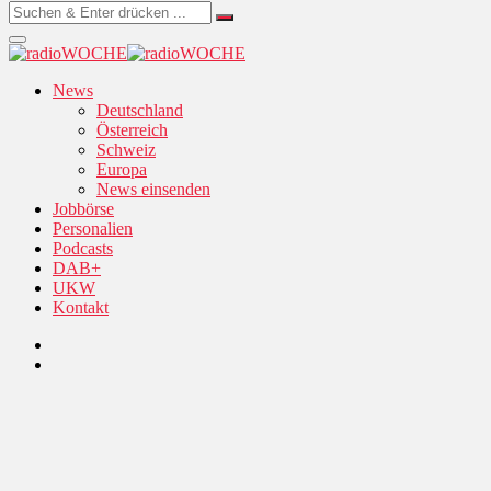
News
Deutschland
Österreich
Schweiz
Europa
News einsenden
Jobbörse
Personalien
Podcasts
DAB+
UKW
Kontakt