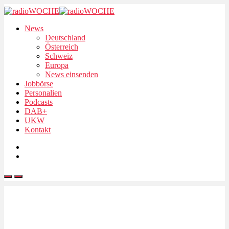
News
Deutschland
Österreich
Schweiz
Europa
News einsenden
Jobbörse
Personalien
Podcasts
DAB+
UKW
Kontakt