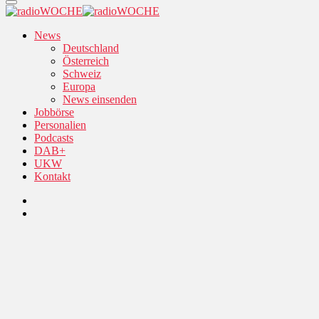
News
Deutschland
Österreich
Schweiz
Europa
News einsenden
Jobbörse
Personalien
Podcasts
DAB+
UKW
Kontakt