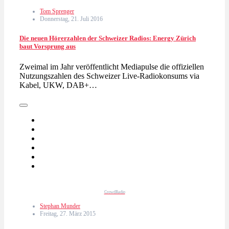
Tom Sprenger
Donnerstag, 21. Juli 2016
Die neuen Hörerzahlen der Schweizer Radios: Energy Zürich
baut Vorsprung aus
Zweimal im Jahr veröffentlicht Mediapulse die offiziellen
Nutzungszahlen des Schweizer Live-Radiokonsums via
Kabel, UKW, DAB+…
CrowdRadio
Stephan Munder
Freitag, 27. März 2015