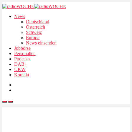
News
Deutschland
Österreich
Schweiz
Europa
News einsenden
Jobbörse
Personalien
Podcasts
DAB+
UKW
Kontakt