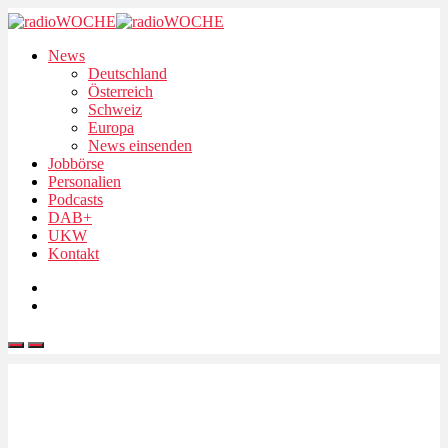
News
Deutschland
Österreich
Schweiz
Europa
News einsenden
Jobbörse
Personalien
Podcasts
DAB+
UKW
Kontakt