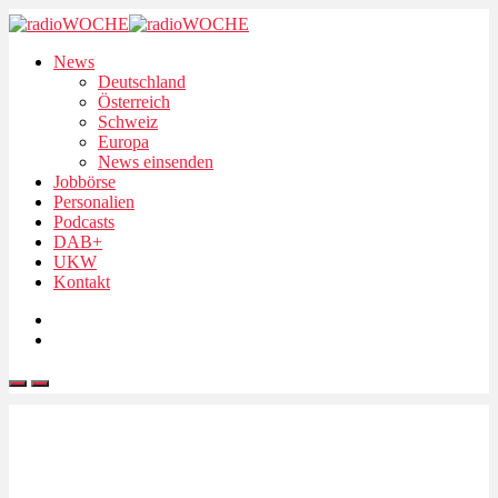
News
Deutschland
Österreich
Schweiz
Europa
News einsenden
Jobbörse
Personalien
Podcasts
DAB+
UKW
Kontakt