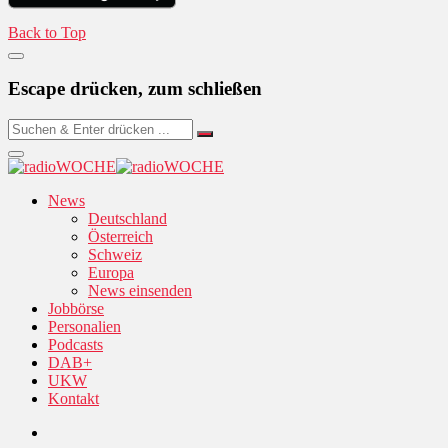
Back to Top
Escape drücken, zum schließen
News
Deutschland
Österreich
Schweiz
Europa
News einsenden
Jobbörse
Personalien
Podcasts
DAB+
UKW
Kontakt