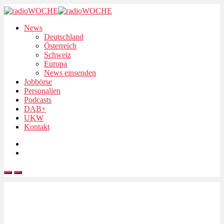
News
Deutschland
Österreich
Schweiz
Europa
News einsenden
Jobbörse
Personalien
Podcasts
DAB+
UKW
Kontakt