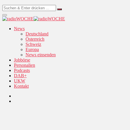
News
Deutschland
Österreich
Schweiz
Europa
News einsenden
Jobbörse
Personalien
Podcasts
DAB+
UKW
Kontakt