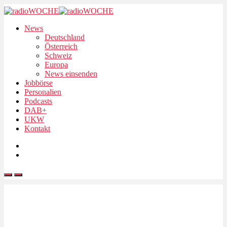
News
Deutschland
Österreich
Schweiz
Europa
News einsenden
Jobbörse
Personalien
Podcasts
DAB+
UKW
Kontakt