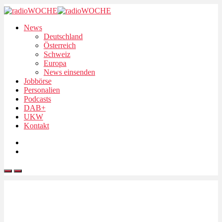
News
Deutschland
Österreich
Schweiz
Europa
News einsenden
Jobbörse
Personalien
Podcasts
DAB+
UKW
Kontakt