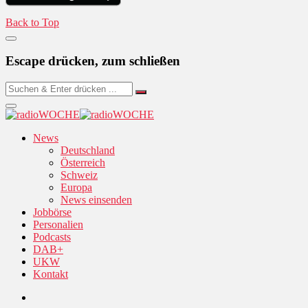
Back to Top
Escape drücken, zum schließen
News
Deutschland
Österreich
Schweiz
Europa
News einsenden
Jobbörse
Personalien
Podcasts
DAB+
UKW
Kontakt