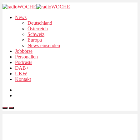
News
Deutschland
Österreich
Schweiz
Europa
News einsenden
Jobbörse
Personalien
Podcasts
DAB+
UKW
Kontakt