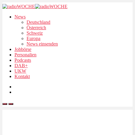
News
Deutschland
Österreich
Schweiz
Europa
News einsenden
Jobbörse
Personalien
Podcasts
DAB+
UKW
Kontakt