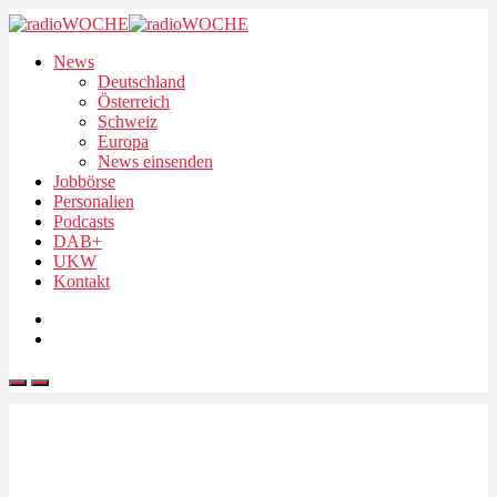
News
Deutschland
Österreich
Schweiz
Europa
News einsenden
Jobbörse
Personalien
Podcasts
DAB+
UKW
Kontakt