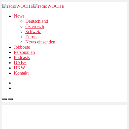
News
Deutschland
Österreich
Schweiz
Europa
News einsenden
Jobbörse
Personalien
Podcasts
DAB+
UKW
Kontakt