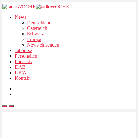
News
Deutschland
Österreich
Schweiz
Europa
News einsenden
Jobbörse
Personalien
Podcasts
DAB+
UKW
Kontakt