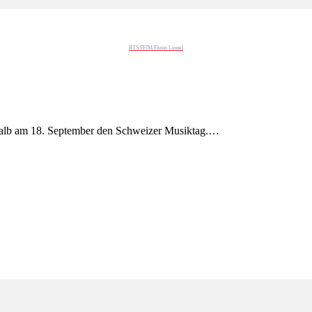
RTS/FFJM/Flusin Lionel
shalb am 18. September den Schweizer Musiktag.…