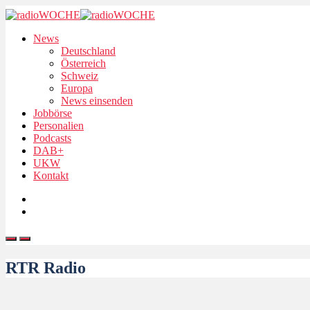
News
Deutschland
Österreich
Schweiz
Europa
News einsenden
Jobbörse
Personalien
Podcasts
DAB+
UKW
Kontakt
RTR Radio