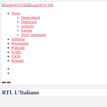
News
Deutschland
Österreich
Schweiz
Europa
News einsenden
Jobbörse
Personalien
Podcasts
DAB+
UKW
Kontakt
RTL L’Italiana