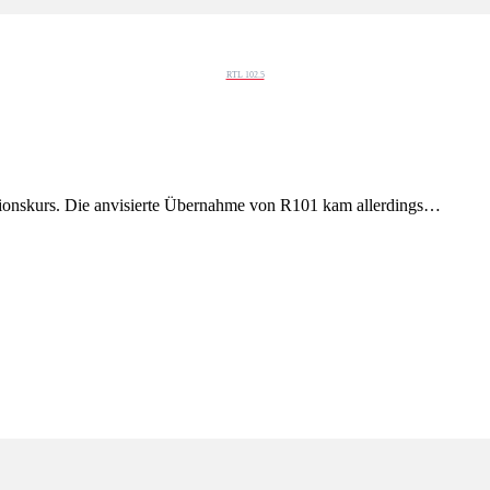
RTL 102.5
sionskurs. Die anvisierte Übernahme von R101 kam allerdings…