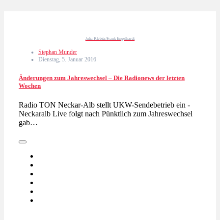
Julia Klebitz/Frank Engelhardt
Stephan Munder
Dienstag, 5. Januar 2016
Änderungen zum Jahreswechsel – Die Radionews der letzten
Wochen
Radio TON Neckar-Alb stellt UKW-Sendebetrieb ein -
Neckaralb Live folgt nach Pünktlich zum Jahreswechsel
gab…