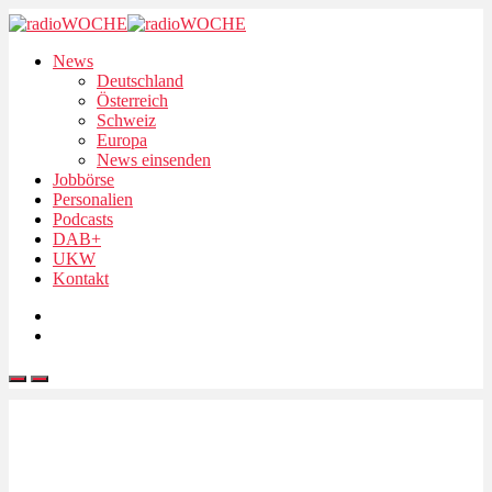
News
Deutschland
Österreich
Schweiz
Europa
News einsenden
Jobbörse
Personalien
Podcasts
DAB+
UKW
Kontakt