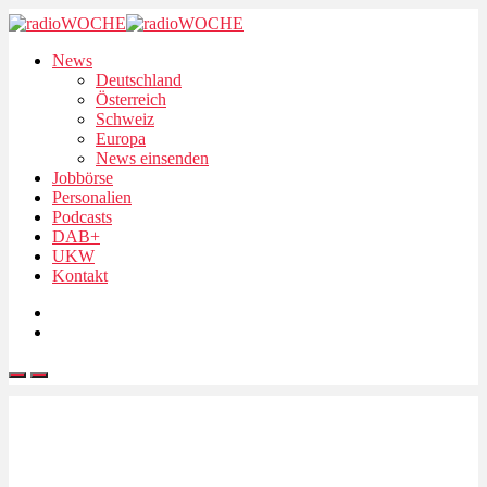
News
Deutschland
Österreich
Schweiz
Europa
News einsenden
Jobbörse
Personalien
Podcasts
DAB+
UKW
Kontakt