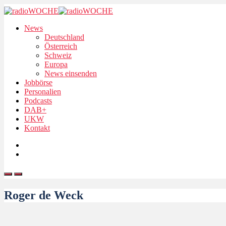
News
Deutschland
Österreich
Schweiz
Europa
News einsenden
Jobbörse
Personalien
Podcasts
DAB+
UKW
Kontakt
Roger de Weck