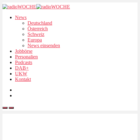
News
Deutschland
Österreich
Schweiz
Europa
News einsenden
Jobbörse
Personalien
Podcasts
DAB+
UKW
Kontakt