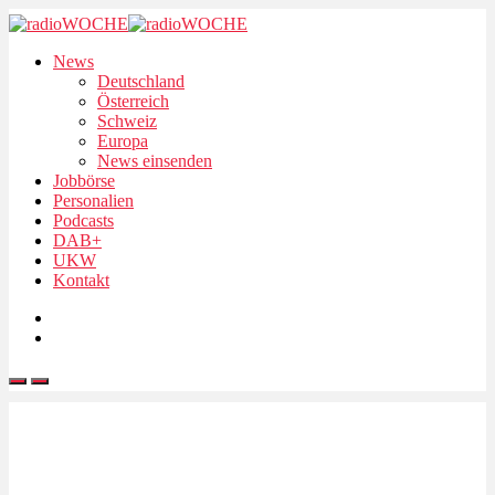
News
Deutschland
Österreich
Schweiz
Europa
News einsenden
Jobbörse
Personalien
Podcasts
DAB+
UKW
Kontakt