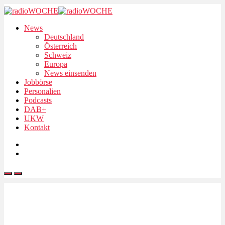
News
Deutschland
Österreich
Schweiz
Europa
News einsenden
Jobbörse
Personalien
Podcasts
DAB+
UKW
Kontakt