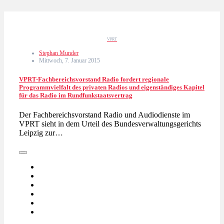
VPRT
Stephan Munder
Mittwoch, 7. Januar 2015
VPRT-Fachbereichsvorstand Radio fordert regionale
Programmvielfalt des privaten Radios und eigenständiges Kapitel
für das Radio im Rundfunkstaatsvertrag
Der Fachbereichsvorstand Radio und Audiodienste im
VPRT sieht in dem Urteil des Bundesverwaltungsgerichts
Leipzig zur…