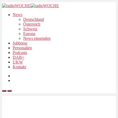
News
Deutschland
Österreich
Schweiz
Europa
News einsenden
Jobbörse
Personalien
Podcasts
DAB+
UKW
Kontakt