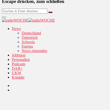
Escape drücken, zum schließen
News
Deutschland
Österreich
Schweiz
Europa
News einsenden
Jobbörse
Personalien
Podcasts
DAB+
UKW
Kontakt