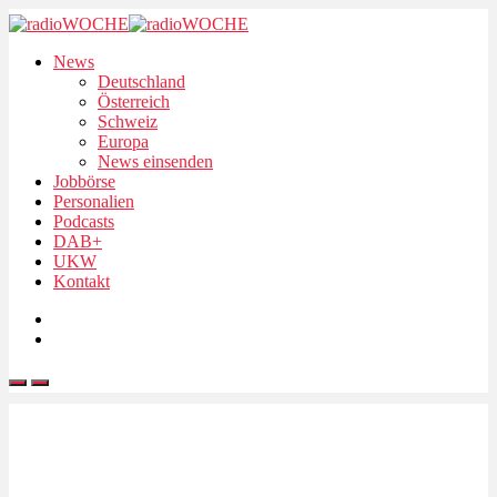
News
Deutschland
Österreich
Schweiz
Europa
News einsenden
Jobbörse
Personalien
Podcasts
DAB+
UKW
Kontakt