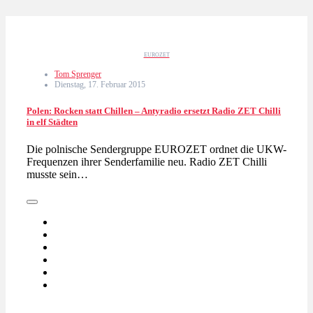
EUROZET
Tom Sprenger
Dienstag, 17. Februar 2015
Polen: Rocken statt Chillen – Antyradio ersetzt Radio ZET Chilli
in elf Städten
Die polnische Sendergruppe EUROZET ordnet die UKW-
Frequenzen ihrer Senderfamilie neu. Radio ZET Chilli
musste sein…