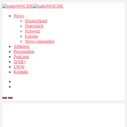
News
Deutschland
Österreich
Schweiz
Europa
News einsenden
Jobbörse
Personalien
Podcasts
DAB+
UKW
Kontakt