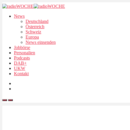
News
Deutschland
Österreich
Schweiz
Europa
News einsenden
Jobbörse
Personalien
Podcasts
DAB+
UKW
Kontakt