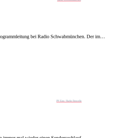
 Programmleitung bei Radio Schwabmünchen. Der im…
PN Eins / Radio Ilmwelle
gen immer mal wieder einen Sendersuchlauf…