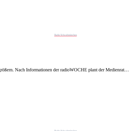
Radio Schwabmünchen
größern. Nach Informationen der radioWOCHE plant der Medienrat…
Radio Schwabmünchen