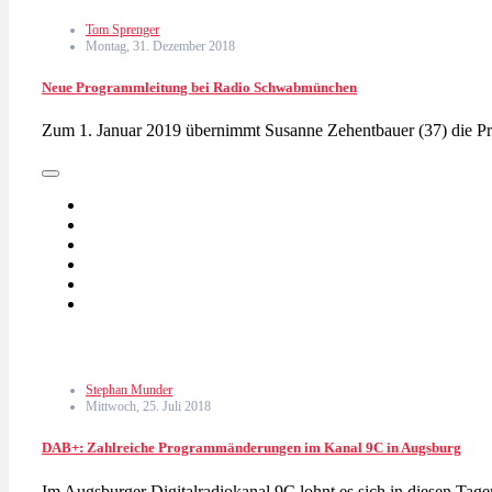
Tom Sprenger
Montag, 31. Dezember 2018
Neue Programmleitung bei Radio Schwabmünchen
Zum 1. Januar 2019 übernimmt Susanne Zehentbauer (37) die
Stephan Munder
Mittwoch, 25. Juli 2018
DAB+: Zahlreiche Programmänderungen im Kanal 9C in Augsburg
Im Augsburger Digitalradiokanal 9C lohnt es sich in diesen Ta