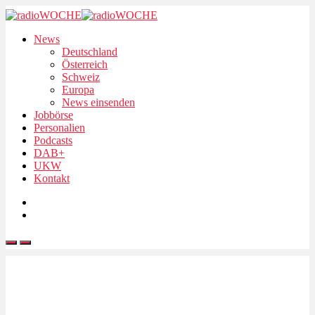
News
Deutschland
Österreich
Schweiz
Europa
News einsenden
Jobbörse
Personalien
Podcasts
DAB+
UKW
Kontakt