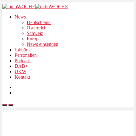
News
Deutschland
Österreich
Schweiz
Europa
News einsenden
Jobbörse
Personalien
Podcasts
DAB+
UKW
Kontakt