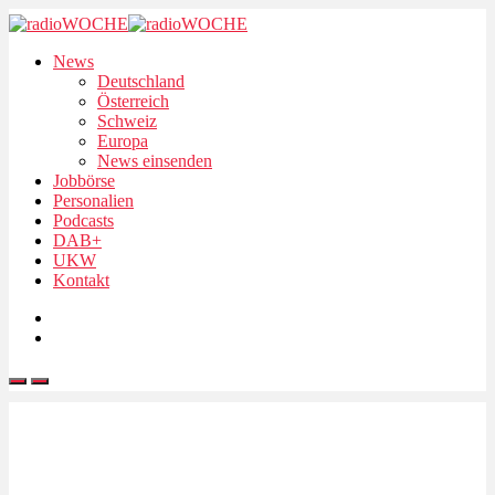
News
Deutschland
Österreich
Schweiz
Europa
News einsenden
Jobbörse
Personalien
Podcasts
DAB+
UKW
Kontakt