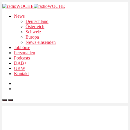
News
Deutschland
Österreich
Schweiz
Europa
News einsenden
Jobbörse
Personalien
Podcasts
DAB+
UKW
Kontakt