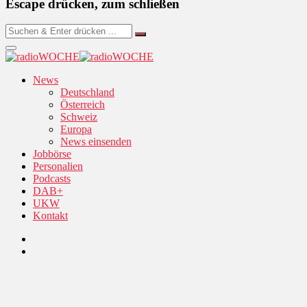
Escape drücken, zum schließen
News
Deutschland
Österreich
Schweiz
Europa
News einsenden
Jobbörse
Personalien
Podcasts
DAB+
UKW
Kontakt