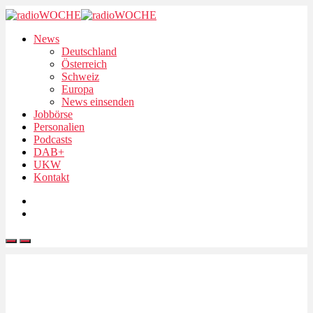
News
Deutschland
Österreich
Schweiz
Europa
News einsenden
Jobbörse
Personalien
Podcasts
DAB+
UKW
Kontakt