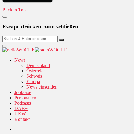
Back to Top
Escape drücken, zum schließen
News
Deutschland
Österreich
Schweiz
Europa
News einsenden
Jobbörse
Personalien
Podcasts
DAB+
UKW
Kontakt