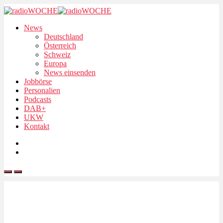
News
Deutschland
Österreich
Schweiz
Europa
News einsenden
Jobbörse
Personalien
Podcasts
DAB+
UKW
Kontakt