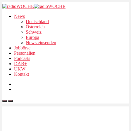
News
Deutschland
Österreich
Schweiz
Europa
News einsenden
Jobbörse
Personalien
Podcasts
DAB+
UKW
Kontakt