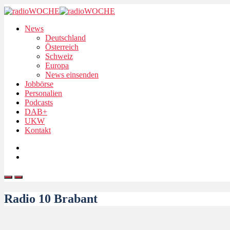
News
Deutschland
Österreich
Schweiz
Europa
News einsenden
Jobbörse
Personalien
Podcasts
DAB+
UKW
Kontakt
Radio 10 Brabant