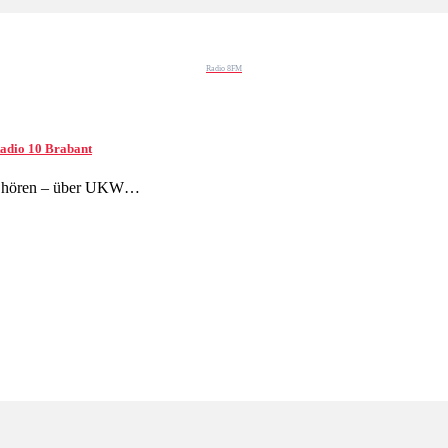
Radio 8FM
adio 10 Brabant
zu hören – über UKW…