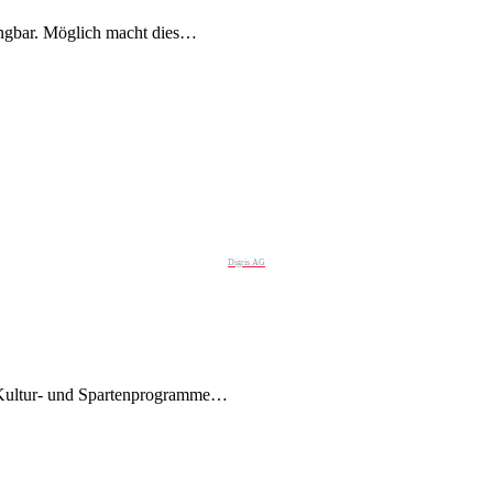
ngbar. Möglich macht dies…
Digris AG
n Kultur- und Spartenprogramme…