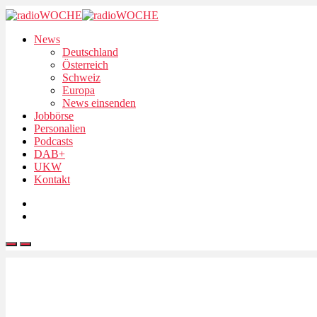
News
Deutschland
Österreich
Schweiz
Europa
News einsenden
Jobbörse
Personalien
Podcasts
DAB+
UKW
Kontakt