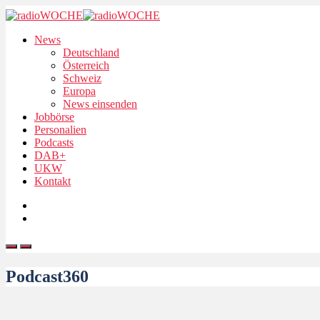
News
Deutschland
Österreich
Schweiz
Europa
News einsenden
Jobbörse
Personalien
Podcasts
DAB+
UKW
Kontakt
Podcast360