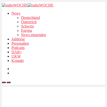
News
Deutschland
Österreich
Schweiz
Europa
News einsenden
Jobbörse
Personalien
Podcasts
DAB+
UKW
Kontakt