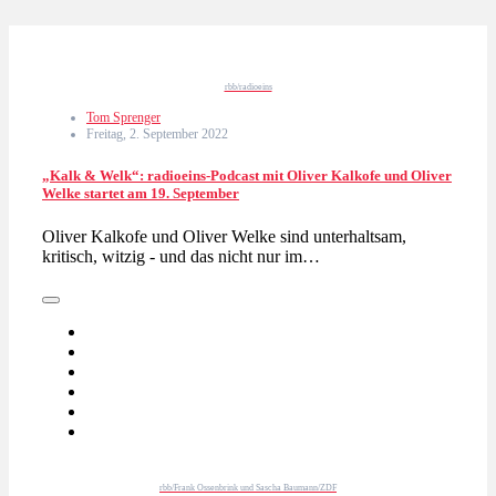
rbb/radioeins
Tom Sprenger
Freitag, 2. September 2022
„Kalk & Welk“: radioeins-Podcast mit Oliver Kalkofe und Oliver
Welke startet am 19. September
Oliver Kalkofe und Oliver Welke sind unterhaltsam,
kritisch, witzig - und das nicht nur im…
rbb/Frank Ossenbrink und Sascha Baumann/ZDF