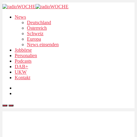
News
Deutschland
Österreich
Schweiz
Europa
News einsenden
Jobbörse
Personalien
Podcasts
DAB+
UKW
Kontakt